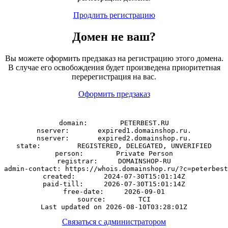
Продлить регистрацию
Домен
не
ваш?
Вы можете оформить предзаказ на регистрацию этого домена.
В случае его освобождения будет произведена приоритетная
перерегистрация на вас.
Оформить предзаказ
domain:        PETERBEST.RU

nserver:       expired1.domainshop.ru.

nserver:       expired2.domainshop.ru.

state:         REGISTERED, DELEGATED, UNVERIFIED

person:        Private Person

registrar:     DOMAINSHOP-RU

admin-contact: https://whois.domainshop.ru/?c=peterbest
created:       2024-07-30T15:01:14Z

paid-till:     2026-07-30T15:01:14Z

free-date:     2026-09-01

source:        TCI

Связаться с администратором