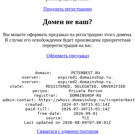
Продлить регистрацию
Домен
не
ваш?
Вы можете оформить предзаказ на регистрацию этого домена.
В случае его освобождения будет произведена приоритетная
перерегистрация на вас.
Оформить предзаказ
domain:        PETERBEST.RU

nserver:       expired1.domainshop.ru.

nserver:       expired2.domainshop.ru.

state:         REGISTERED, DELEGATED, UNVERIFIED

person:        Private Person

registrar:     DOMAINSHOP-RU

admin-contact: https://whois.domainshop.ru/?c=peterbest
created:       2024-07-30T15:01:14Z

paid-till:     2026-07-30T15:01:14Z

free-date:     2026-09-01

source:        TCI

Связаться с администратором